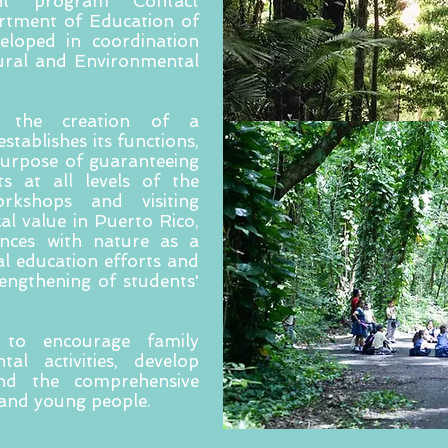
nt program Contact
rtment of Education of
loped in coordination
ural and Environmental
 the creation of a
tablishes its functions,
purpose of guaranteeing
ts at all levels of the
rkshops and visiting
cal value in Puerto Rico,
nces with nature as a
 education efforts and
engthening of students'
to encourage family
tal activities, develop
and the comprehensive
 and young people.