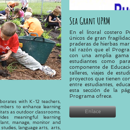
Sea Grant UPRM
En el litoral costero 
únicos de gran fragilidad
praderas de hierbas mari
tal razón que el Progr
con una amplia gama d
estudiantes como par
componente de Educació
talleres, viajes de estu
proyectos que tienen com
entre estudiantes, educ
esta sección de la pági
Programa ofrece.
borates with K-12 teachers,
embers to enhance learning
Enlace
itats as outdoor classrooms.
vides meaningful learning
plant, manage, monitor and
l studies, language arts, arts,