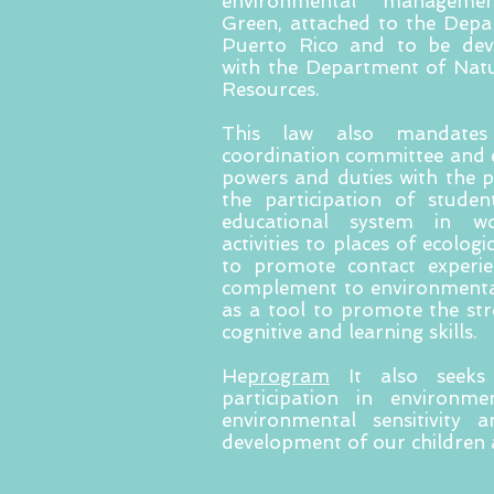
environmental manageme
Green, attached to the Depa
Puerto Rico and to be deve
with the Department of Nat
Resources.
This law also mandates
coordination committee and es
powers and duties with the 
the participation of studen
educational system in wo
activities to places of ecologi
to promote contact experie
complement to environmental
as a tool to promote the str
cognitive and learning skills.
He
program
It also seeks 
participation in environmen
environmental sensitivity 
development of our children