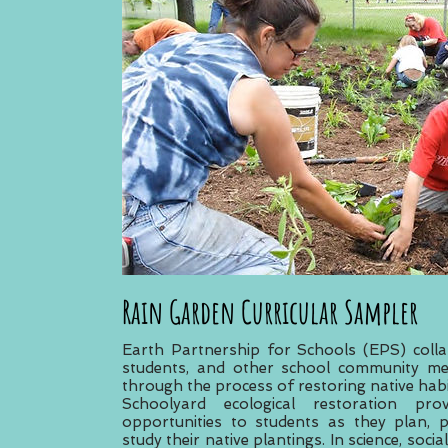
Rain Garden Curricular Sampler
Earth Partnership for Schools (EPS) colla
students, and other school community m
through the process of restoring native hab
Schoolyard ecological restoration pro
opportunities to students as they plan, 
study their native plantings. In science, socia