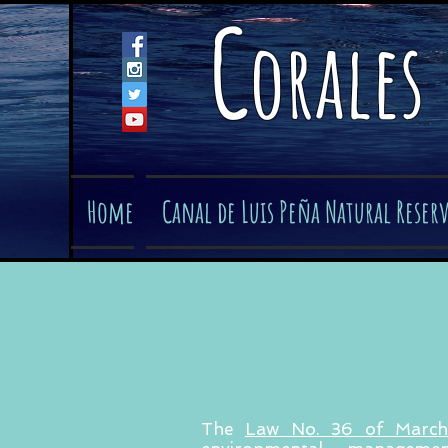
C
orales
Home
Canal de Luis Peña Natural Reser
The
Law No. 36 of Marc