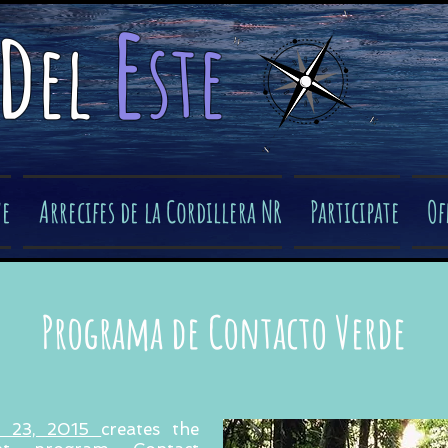
e
d
el
ste
​
ve
Arrecifes de la Cordillera NR
Participate
Of
Programa de Contacto Verde
h 23, 2015
creates the